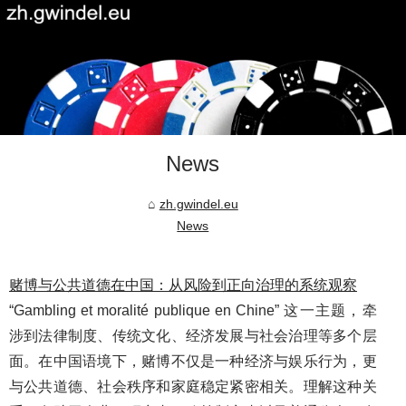
News
zh.gwindel.eu
News
赌博与公共道德在中国：从风险到正向治理的系统观察
“Gambling et moralité publique en Chine” 这一主题，牵
涉到法律制度、传统文化、经济发展与社会治理等多个层
面。在中国语境下，赌博不仅是一种经济与娱乐行为，更
与公共道德、社会秩序和家庭稳定紧密相关。理解这种关